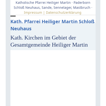
Skip
Katholische Pfarrei Heiliger Martin · Paderborn
to
Schloß Neuhaus, Sande, Sennelager, Mastbruch ·
Impressum | Datenschutzerklärung
content
Open
Close
Kath. Pfarrei Heiliger Martin Schloß
Neuhaus
mobile
mobile
menu
menu
Kath. Kirchen im Gebiet der
Gesamtgemeinde Heiliger Martin