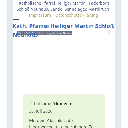
Skip
Katholische Pfarrei Heiliger Martin · Paderborn
to
Schloß Neuhaus, Sande, Sennelager, Mastbruch ·
Impressum | Datenschutzerklärung
content
Open
Close
Kath. Pfarrei Heiliger Martin Schloß
Neuhaus
mobile
mobile
Pfarrkirche St. Heinrich und Kunigunde, Schloß Neuhaus
menu
menu
Erholsame Momente
30. Juli 2026
Mit dem Abschluss der
Liboriwoche tut eine ruhigere Zeit