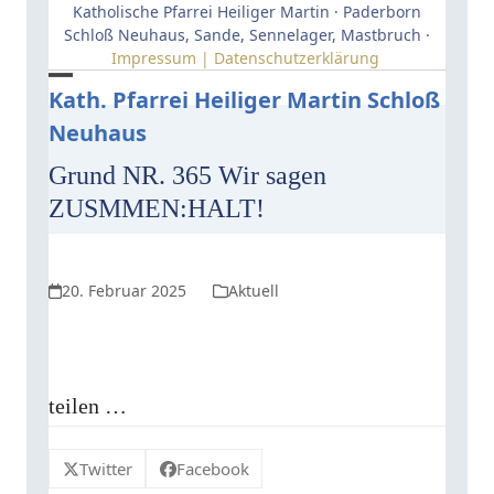
Skip
Katholische Pfarrei Heiliger Martin · Paderborn
to
Schloß Neuhaus, Sande, Sennelager, Mastbruch ·
Impressum | Datenschutzerklärung
content
Open
Close
Kath. Pfarrei Heiliger Martin Schloß
Neuhaus
mobile
mobile
menu
menu
Grund NR. 365 Wir sagen
ZUSMMEN:HALT!
20. Februar 2025
Aktuell
teilen …
Twitter
Facebook