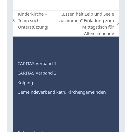
Kinderkirche –
„Essen hält Leib und Seele
Team sucht
zusammen“ Einladung zum
vorheriger
Nächster
Unterstützung!
Mittagstisch für
Beitrag:
Beitrag:
Alleinstehende
CARITAS Verband 1
CARITAS Verband 2
Kolping
Gemeindeverband kath. Kirchengemeinden