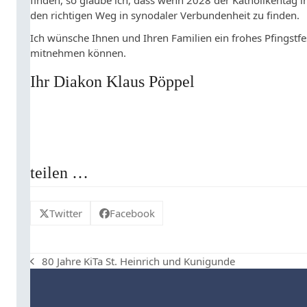
finden, so glaube ich, dass wenn 2028 der Katholikentag in 
den richtigen Weg in synodaler Verbundenheit zu finden.
Ich wünsche Ihnen und Ihren Familien ein frohes Pfingstfes
mitnehmen können.
Ihr Diakon Klaus Pöppel
teilen …
Twitter
Facebook
80 Jahre KiTa St. Heinrich und Kunigunde
vorheriger
Beitrag: