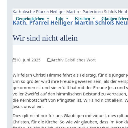
Skip
to
Katholische Pfarrei Heiliger Martin · Paderborn Schloß Ne
content
Gemeindeleben
Info
Kirchen
Glauben feie
Kath. Pfarrei Heiliger Martin Schloß Ne
Wir sind nicht allein
10. Juni 2025
Archiv Geistliches Wort
Wir feiern Christi Himmelfahrt als Feiertag, für die Jünger
Um so größer wird ihre Freude gewesen sein, als der vers
gekommen ist und sie erfüllt hat mit der Freude Jesu und s
voller Zweifel auf den himmlischen Beistand zu vertrauen,
die Kernbotschaft von Pfingsten ist. Wir sind nicht allein
Jesus uns allein.
Dies gilt nicht nur für uns Gläubigen individuell, dies gil
Christen, für die Kirche. So wie wir glauben, dass im Konkl