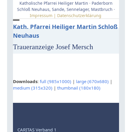
Skip
Katholische Pfarrei Heiliger Martin · Paderborn
to
Schloß Neuhaus, Sande, Sennelager, Mastbruch ·
Impressum | Datenschutzerklärung
content
Open
Close
Kath. Pfarrei Heiliger Martin Schloß
Neuhaus
mobile
mobile
menu
menu
Traueranzeige Josef Mersch
Downloads
:
full (985x1000)
|
large (670x680)
|
medium (315x320)
|
thumbnail (180x180)
CARITAS Verband 1