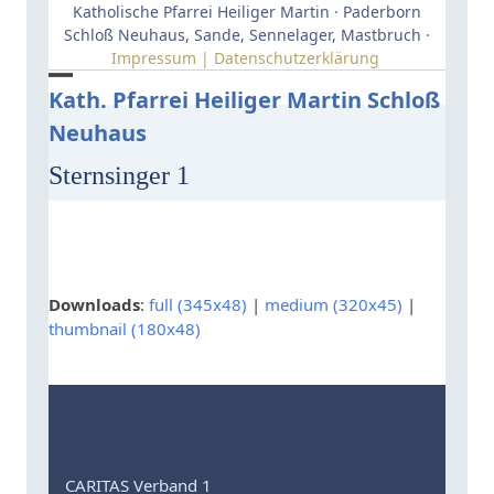
Skip
Katholische Pfarrei Heiliger Martin · Paderborn
to
Schloß Neuhaus, Sande, Sennelager, Mastbruch ·
Impressum | Datenschutzerklärung
content
Open
Close
Kath. Pfarrei Heiliger Martin Schloß
Neuhaus
mobile
mobile
menu
menu
Sternsinger 1
Downloads
:
full (345x48)
|
medium (320x45)
|
thumbnail (180x48)
CARITAS Verband 1