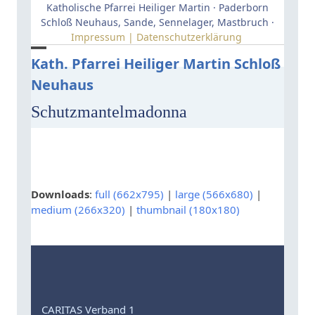
Skip
Katholische Pfarrei Heiliger Martin · Paderborn
to
Schloß Neuhaus, Sande, Sennelager, Mastbruch ·
Impressum | Datenschutzerklärung
content
Open
Close
Kath. Pfarrei Heiliger Martin Schloß
Neuhaus
mobile
mobile
menu
menu
Schutzmantelmadonna
Downloads
:
full (662x795)
|
large (566x680)
|
medium (266x320)
|
thumbnail (180x180)
CARITAS Verband 1