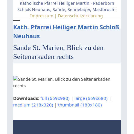
Skip
Katholische Pfarrei Heiliger Martin · Paderborn
to
Schloß Neuhaus, Sande, Sennelager, Mastbruch ·
Impressum | Datenschutzerklärung
content
Open
Close
Kath. Pfarrei Heiliger Martin Schloß
Neuhaus
mobile
mobile
menu
menu
Sande St. Marien, Blick zu den
Seitenarkaden rechts
Downloads
:
full (669x980)
|
large (669x680)
|
medium (218x320)
|
thumbnail (180x180)