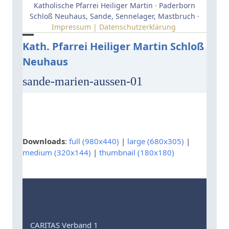
Skip
Katholische Pfarrei Heiliger Martin · Paderborn
to
Schloß Neuhaus, Sande, Sennelager, Mastbruch ·
Impressum | Datenschutzerklärung
content
Open
Close
Kath. Pfarrei Heiliger Martin Schloß
Neuhaus
mobile
mobile
menu
menu
sande-marien-aussen-01
Downloads
:
full (980x440)
|
large (680x305)
|
medium (320x144)
|
thumbnail (180x180)
CARITAS Verband 1