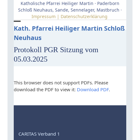
Skip
Katholische Pfarrei Heiliger Martin · Paderborn
to
Schloß Neuhaus, Sande, Sennelager, Mastbruch ·
Impressum | Datenschutzerklärung
content
Open
Close
Kath. Pfarrei Heiliger Martin Schloß
Neuhaus
mobile
mobile
menu
menu
Protokoll PGR Sitzung vom
05.03.2025
This browser does not support PDFs. Please
download the PDF to view it:
Download PDF
.
CARITAS Verband 1