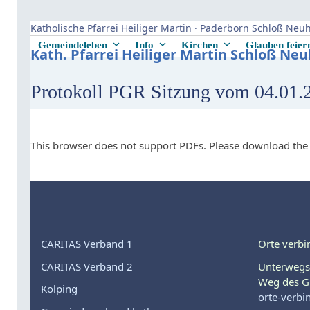
Skip
to
Katholische Pfarrei Heiliger Martin · Paderborn Schloß Ne
content
Gemeindeleben
Info
Kirchen
Glauben feie
Kath. Pfarrei Heiliger Martin Schloß Ne
Protokoll PGR Sitzung vom 04.01.
This browser does not support PDFs. Please download the 
CARITAS Verband 1
Orte verbi
CARITAS Verband 2
Unterwegs
Weg des G
Kolping
orte-verbi