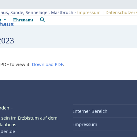
uhaus, Sande, Sennelager, Mastbruch ·
Impressum | Datenschutzer
rn
Ehrenamt
uhaus
2023
PDF to view it:
Download PDF
.
nden –
Interner Bereich
 sein im Erzbistum auf dem
Impressum
laubens
nden.de