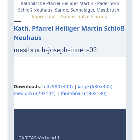
Skip
Katholische Pfarrei Heiliger Martin · Paderborn
to
Schloß Neuhaus, Sande, Sennelager, Mastbruch ·
Impressum | Datenschutzerklärung
content
Open
Close
Kath. Pfarrei Heiliger Martin Schloß
Neuhaus
mobile
mobile
menu
menu
mastbruch-joseph-innen-02
Downloads
:
full (980x440)
|
large (680x305)
|
medium (320x144)
|
thumbnail (180x180)
CARITAS Verband 1