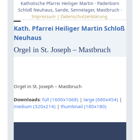
Skip
Katholische Pfarrei Heiliger Martin · Paderborn
to
Schloß Neuhaus, Sande, Sennelager, Mastbruch ·
Impressum | Datenschutzerklärung
content
Open
Close
Kath. Pfarrei Heiliger Martin Schloß
Neuhaus
mobile
mobile
menu
menu
Orgel in St. Joseph – Mastbruch
Orgel in St. Joseph – Mastbruch
Downloads
:
full (1600x1068)
|
large (680x454)
|
medium (320x214)
|
thumbnail (180x180)