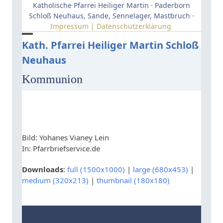
Skip
Katholische Pfarrei Heiliger Martin · Paderborn
to
Schloß Neuhaus, Sande, Sennelager, Mastbruch ·
Impressum | Datenschutzerklärung
content
Open
Close
Kath. Pfarrei Heiliger Martin Schloß
Neuhaus
mobile
mobile
menu
menu
Kommunion
Bild: Yohanes Vianey Lein
In: Pfarrbriefservice.de
Downloads
:
full (1500x1000)
|
large (680x453)
|
medium (320x213)
|
thumbnail (180x180)