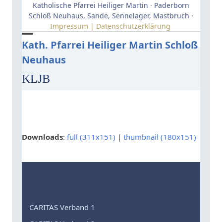
Skip
Katholische Pfarrei Heiliger Martin · Paderborn
to
Schloß Neuhaus, Sande, Sennelager, Mastbruch ·
Impressum | Datenschutzerklärung
content
Open
Close
Kath. Pfarrei Heiliger Martin Schloß
Neuhaus
mobile
mobile
menu
menu
KLJB
Downloads
:
full (311x151)
|
thumbnail (180x151)
CARITAS Verband 1