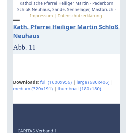
Skip
Katholische Pfarrei Heiliger Martin · Paderborn
to
Schloß Neuhaus, Sande, Sennelager, Mastbruch ·
Impressum | Datenschutzerklärung
content
Open
Close
Kath. Pfarrei Heiliger Martin Schloß
Neuhaus
mobile
mobile
menu
menu
Abb. 11
Downloads
:
full (1600x956)
|
large (680x406)
|
medium (320x191)
|
thumbnail (180x180)
CARITAS Verband 1