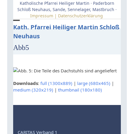
Skip
Katholische Pfarrei Heiliger Martin · Paderborn
to
Schloß Neuhaus, Sande, Sennelager, Mastbruch ·
Impressum | Datenschutzerklärung
content
Open
Close
Kath. Pfarrei Heiliger Martin Schloß
Neuhaus
mobile
mobile
menu
menu
Abb5
Downloads
:
full (1300x889)
|
large (680x465)
|
medium (320x219)
|
thumbnail (180x180)
CARITAS Verband 1