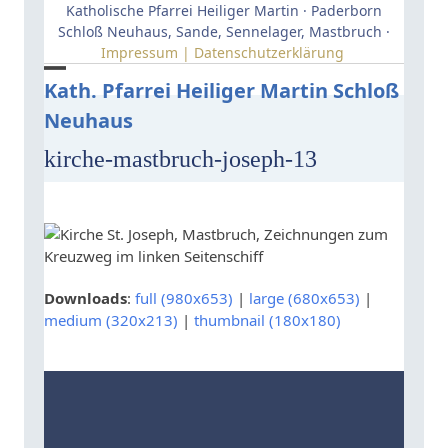
Skip
Katholische Pfarrei Heiliger Martin · Paderborn
to
Schloß Neuhaus, Sande, Sennelager, Mastbruch ·
Impressum | Datenschutzerklärung
content
Open
Close
Kath. Pfarrei Heiliger Martin Schloß
Neuhaus
mobile
mobile
menu
menu
kirche-mastbruch-joseph-13
Downloads
:
full (980x653)
|
large (680x653)
|
medium (320x213)
|
thumbnail (180x180)