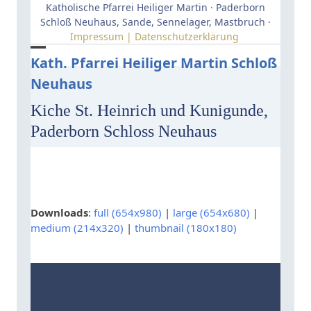
Skip
Katholische Pfarrei Heiliger Martin · Paderborn
to
Schloß Neuhaus, Sande, Sennelager, Mastbruch ·
Impressum | Datenschutzerklärung
content
Open
Close
Kath. Pfarrei Heiliger Martin Schloß
Neuhaus
mobile
mobile
menu
menu
Kiche St. Heinrich und Kunigunde,
Paderborn Schloss Neuhaus
Downloads
:
full (654x980)
|
large (654x680)
|
medium (214x320)
|
thumbnail (180x180)