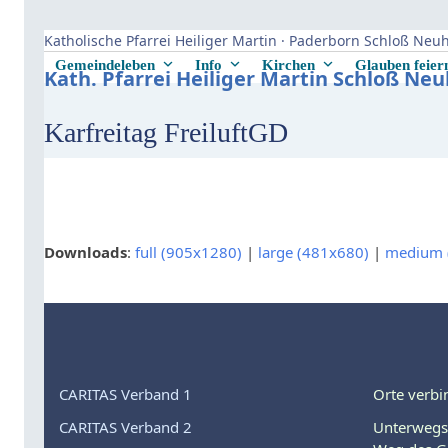
Skip
to
Katholische Pfarrei Heiliger Martin · Paderborn Schloß Ne
content
Gemeindeleben
Info
Kirchen
Glauben feie
Kath. Pfarrei Heiliger Martin Schloß Ne
Karfreitag FreiluftGD
Downloads
:
full (905x1280)
|
large (481x680)
|
medium 
CARITAS Verband 1
Orte verbi
CARITAS Verband 2
Unterwegs