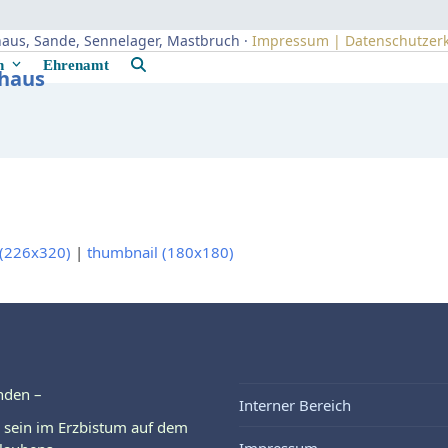
uhaus, Sande, Sennelager, Mastbruch ·
Impressum | Datenschutzer
rn
Ehrenamt
uhaus
(226x320)
|
thumbnail (180x180)
nden –
Interner Bereich
 sein im Erzbistum auf dem