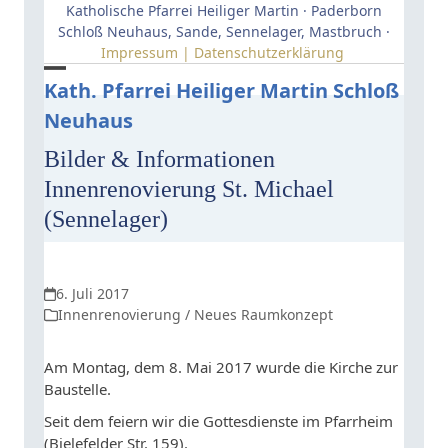
Skip
Katholische Pfarrei Heiliger Martin · Paderborn
to
Schloß Neuhaus, Sande, Sennelager, Mastbruch ·
Impressum | Datenschutzerklärung
content
Open
Close
Kath. Pfarrei Heiliger Martin Schloß
Neuhaus
mobile
mobile
menu
menu
Bilder & Informationen
Innenrenovierung St. Michael
(Sennelager)
6. Juli 2017
Innenrenovierung / Neues Raumkonzept
Am Montag, dem 8. Mai 2017 wurde die Kirche zur
Baustelle.
Seit dem feiern wir die Gottesdienste im Pfarrheim
(Bielefelder Str. 159).