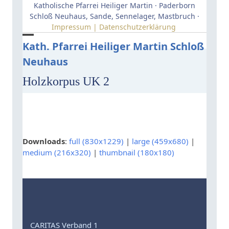
Skip
Katholische Pfarrei Heiliger Martin · Paderborn
to
Schloß Neuhaus, Sande, Sennelager, Mastbruch ·
Impressum | Datenschutzerklärung
content
Open
Close
Kath. Pfarrei Heiliger Martin Schloß
Neuhaus
mobile
mobile
menu
menu
Holzkorpus UK 2
Downloads
:
full (830x1229)
|
large (459x680)
|
medium (216x320)
|
thumbnail (180x180)
CARITAS Verband 1