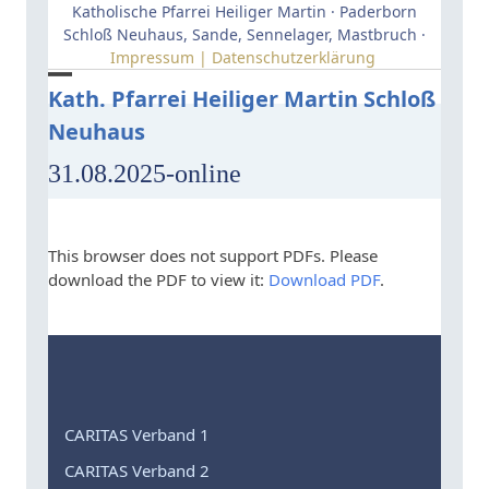
Skip
Katholische Pfarrei Heiliger Martin · Paderborn
to
Schloß Neuhaus, Sande, Sennelager, Mastbruch ·
Impressum | Datenschutzerklärung
content
Open
Close
Kath. Pfarrei Heiliger Martin Schloß
Neuhaus
mobile
mobile
menu
menu
31.08.2025-online
This browser does not support PDFs. Please
download the PDF to view it:
Download PDF
.
CARITAS Verband 1
CARITAS Verband 2