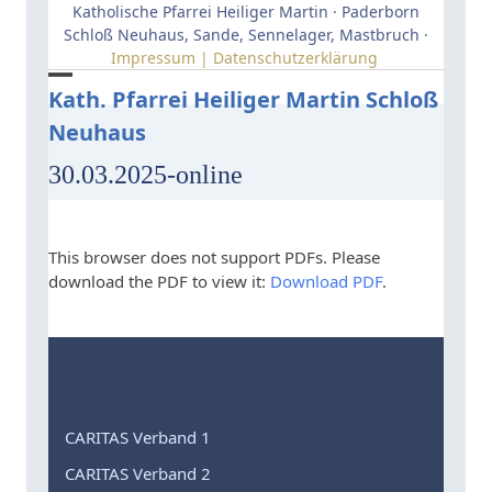
Skip
Katholische Pfarrei Heiliger Martin · Paderborn
to
Schloß Neuhaus, Sande, Sennelager, Mastbruch ·
Impressum | Datenschutzerklärung
content
Open
Close
Kath. Pfarrei Heiliger Martin Schloß
Neuhaus
mobile
mobile
menu
menu
30.03.2025-online
This browser does not support PDFs. Please
download the PDF to view it:
Download PDF
.
CARITAS Verband 1
CARITAS Verband 2