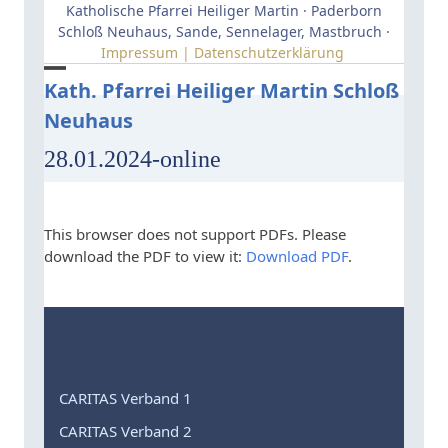
Skip
Katholische Pfarrei Heiliger Martin · Paderborn
to
Schloß Neuhaus, Sande, Sennelager, Mastbruch ·
Impressum | Datenschutzerklärung
content
Open
Close
Kath. Pfarrei Heiliger Martin Schloß
Neuhaus
mobile
mobile
menu
menu
28.01.2024-online
This browser does not support PDFs. Please
download the PDF to view it:
Download PDF
.
CARITAS Verband 1
CARITAS Verband 2