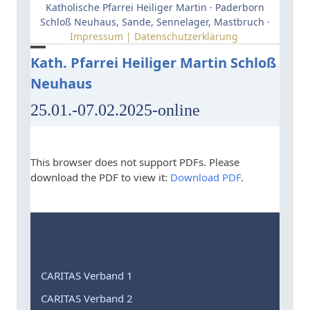
Skip
Katholische Pfarrei Heiliger Martin · Paderborn
to
Schloß Neuhaus, Sande, Sennelager, Mastbruch ·
Impressum | Datenschutzerklärung
content
Open
Close
Kath. Pfarrei Heiliger Martin Schloß
Neuhaus
mobile
mobile
menu
menu
25.01.-07.02.2025-online
This browser does not support PDFs. Please
download the PDF to view it:
Download PDF
.
CARITAS Verband 1
CARITAS Verband 2