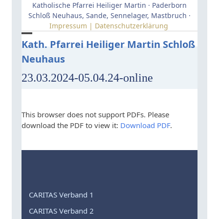
Skip
Katholische Pfarrei Heiliger Martin · Paderborn
to
Schloß Neuhaus, Sande, Sennelager, Mastbruch ·
Impressum | Datenschutzerklärung
content
Open
Close
Kath. Pfarrei Heiliger Martin Schloß
Neuhaus
mobile
mobile
menu
menu
23.03.2024-05.04.24-online
This browser does not support PDFs. Please
download the PDF to view it:
Download PDF
.
CARITAS Verband 1
CARITAS Verband 2