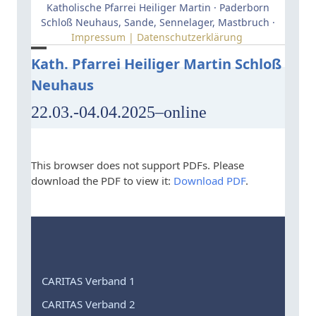
Skip
Katholische Pfarrei Heiliger Martin · Paderborn
to
Schloß Neuhaus, Sande, Sennelager, Mastbruch ·
Impressum | Datenschutzerklärung
content
Open
Close
Kath. Pfarrei Heiliger Martin Schloß
Neuhaus
mobile
mobile
menu
menu
22.03.-04.04.2025–online
This browser does not support PDFs. Please
download the PDF to view it:
Download PDF
.
CARITAS Verband 1
CARITAS Verband 2