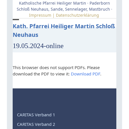
Skip
Katholische Pfarrei Heiliger Martin · Paderborn
to
Schloß Neuhaus, Sande, Sennelager, Mastbruch ·
Impressum | Datenschutzerklärung
content
Open
Close
Kath. Pfarrei Heiliger Martin Schloß
Neuhaus
mobile
mobile
menu
menu
19.05.2024-online
This browser does not support PDFs. Please
download the PDF to view it:
Download PDF
.
CARITAS Verband 1
CARITAS Verband 2