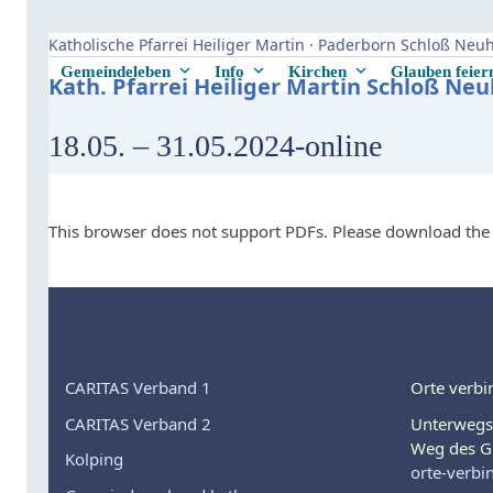
Skip
to
Katholische Pfarrei Heiliger Martin · Paderborn Schloß Ne
content
Gemeindeleben
Info
Kirchen
Glauben feie
Kath. Pfarrei Heiliger Martin Schloß Ne
18.05. – 31.05.2024-online
This browser does not support PDFs. Please download the 
CARITAS Verband 1
Orte verbi
CARITAS Verband 2
Unterwegs
Weg des G
Kolping
orte-verbi