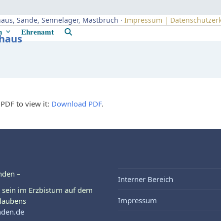
uhaus, Sande, Sennelager, Mastbruch ·
Impressum | Datenschutzer
rn
Ehrenamt
uhaus
PDF to view it:
Download PDF
.
nden –
Interner Bereich
 sein im Erzbistum auf dem
Impressum
laubens
nden.de