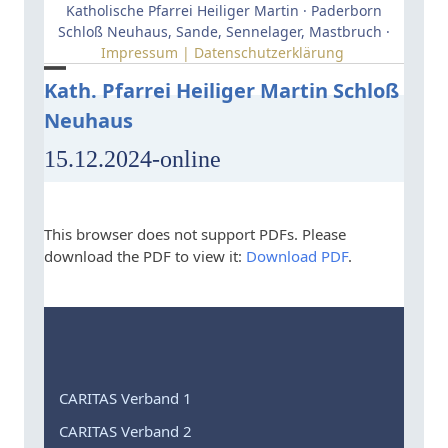
Skip
Katholische Pfarrei Heiliger Martin · Paderborn
to
Schloß Neuhaus, Sande, Sennelager, Mastbruch ·
Impressum | Datenschutzerklärung
content
Open
Close
Kath. Pfarrei Heiliger Martin Schloß
Neuhaus
mobile
mobile
menu
menu
15.12.2024-online
This browser does not support PDFs. Please
download the PDF to view it:
Download PDF
.
CARITAS Verband 1
CARITAS Verband 2