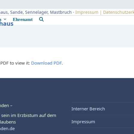
uhaus, Sande, Sennelager, Mastbruch ·
Impressum | Datenschutzer
rn
Ehrenamt
uhaus
PDF to view it:
Download PDF
.
nden –
Interner Bereich
 sein im Erzbistum auf dem
Impressum
laubens
nden.de