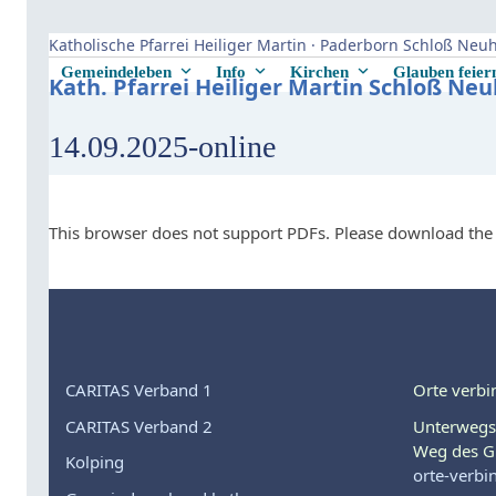
Skip
to
Katholische Pfarrei Heiliger Martin · Paderborn Schloß Ne
content
Gemeindeleben
Info
Kirchen
Glauben feie
Kath. Pfarrei Heiliger Martin Schloß Ne
14.09.2025-online
This browser does not support PDFs. Please download the 
CARITAS Verband 1
Orte verbi
CARITAS Verband 2
Unterwegs
Weg des G
Kolping
orte-verbi