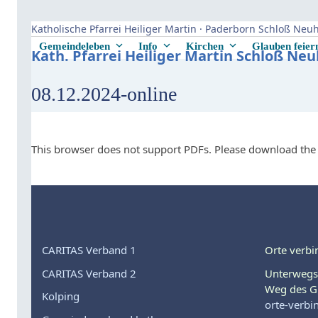
Skip
to
Katholische Pfarrei Heiliger Martin · Paderborn Schloß Ne
content
Gemeindeleben
Info
Kirchen
Glauben feie
Kath. Pfarrei Heiliger Martin Schloß Ne
08.12.2024-online
This browser does not support PDFs. Please download the 
CARITAS Verband 1
Orte verbi
CARITAS Verband 2
Unterwegs
Weg des G
Kolping
orte-verbi