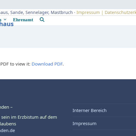
uhaus, Sande, Sennelager, Mastbruch ·
Impressum | Datenschutzer
rn
Ehrenamt
uhaus
PDF to view it:
Download PDF
.
nden –
Interner Bereich
 sein im Erzbistum auf dem
Impressum
laubens
nden.de