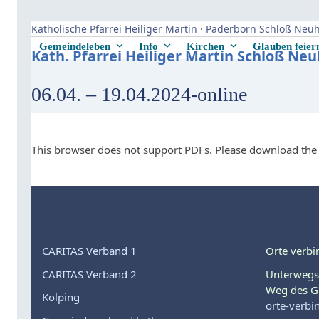
Skip
to
Katholische Pfarrei Heiliger Martin · Paderborn Schloß Ne
content
Gemeindeleben
Info
Kirchen
Glauben feie
Kath. Pfarrei Heiliger Martin Schloß Ne
06.04. – 19.04.2024-online
This browser does not support PDFs. Please download the 
CARITAS Verband 1
Orte verbi
CARITAS Verband 2
Unterwegs
Weg des G
Kolping
orte-verbi