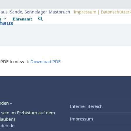
uhaus, Sande, Sennelager, Mastbruch ·
Impressum | Datenschutzer
rn
Ehrenamt
uhaus
PDF to view it:
Download PDF
.
nden –
Interner Bereich
 sein im Erzbistum auf dem
Impressum
laubens
nden.de