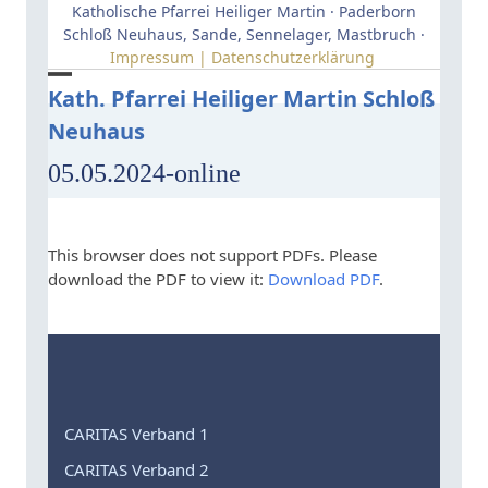
Skip
Katholische Pfarrei Heiliger Martin · Paderborn
to
Schloß Neuhaus, Sande, Sennelager, Mastbruch ·
Impressum | Datenschutzerklärung
content
Open
Close
Kath. Pfarrei Heiliger Martin Schloß
Neuhaus
mobile
mobile
menu
menu
05.05.2024-online
This browser does not support PDFs. Please
download the PDF to view it:
Download PDF
.
CARITAS Verband 1
CARITAS Verband 2