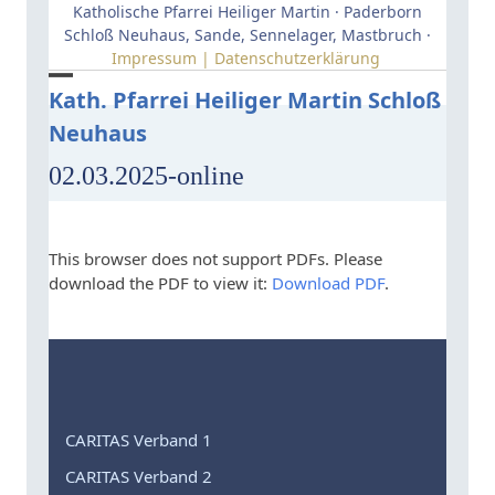
Skip
Katholische Pfarrei Heiliger Martin · Paderborn
to
Schloß Neuhaus, Sande, Sennelager, Mastbruch ·
Impressum | Datenschutzerklärung
content
Open
Close
Kath. Pfarrei Heiliger Martin Schloß
Neuhaus
mobile
mobile
menu
menu
02.03.2025-online
This browser does not support PDFs. Please
download the PDF to view it:
Download PDF
.
CARITAS Verband 1
CARITAS Verband 2