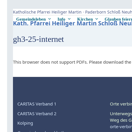
Skip
to
Katholische Pfarrei Heiliger Martin · Paderborn Schloß Ne
content
Gemeindeleben
Info
Kirchen
Glauben feie
Kath. Pfarrei Heiliger Martin Schloß Ne
gh3-25-internet
This browser does not support PDFs. Please download the 
CARITAS Verband 1
Orte verbi
CARITAS Verband 2
Unterwegs
Weg des G
Kolping
orte-verbi