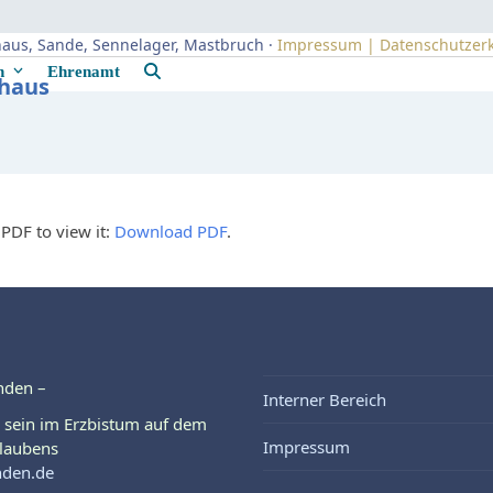
uhaus, Sande, Sennelager, Mastbruch ·
Impressum | Datenschutzer
rn
Ehrenamt
uhaus
PDF to view it:
Download PDF
.
nden –
Interner Bereich
 sein im Erzbistum auf dem
Impressum
laubens
nden.de