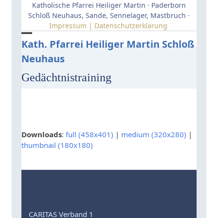
Skip
Katholische Pfarrei Heiliger Martin · Paderborn
to
Schloß Neuhaus, Sande, Sennelager, Mastbruch ·
Impressum | Datenschutzerklärung
content
Open
Close
Kath. Pfarrei Heiliger Martin Schloß
Neuhaus
mobile
mobile
menu
menu
Gedächtnistraining
Downloads
:
full (458x401)
|
medium (320x280)
|
thumbnail (180x180)
CARITAS Verband 1