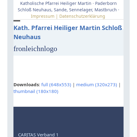
Skip
Katholische Pfarrei Heiliger Martin · Paderborn
to
Schloß Neuhaus, Sande, Sennelager, Mastbruch ·
Impressum | Datenschutzerklärung
content
Open
Close
Kath. Pfarrei Heiliger Martin Schloß
Neuhaus
mobile
mobile
menu
menu
fronleichnlogo
Downloads
:
full (648x553)
|
medium (320x273)
|
thumbnail (180x180)
CARITAS Verband 1