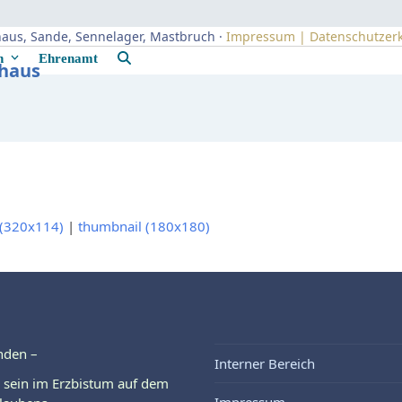
uhaus, Sande, Sennelager, Mastbruch ·
Impressum | Datenschutzer
rn
Ehrenamt
uhaus
(320x114)
|
thumbnail (180x180)
nden –
Interner Bereich
 sein im Erzbistum auf dem