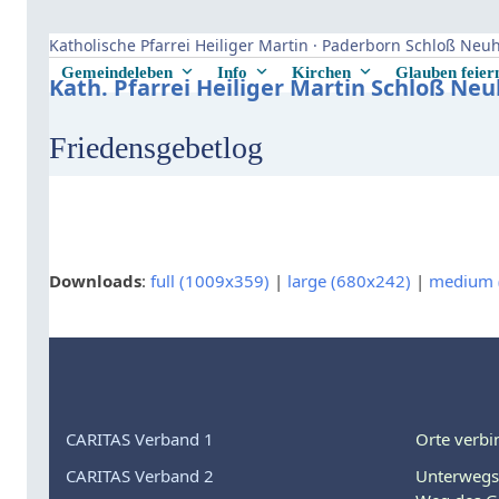
Skip
to
Katholische Pfarrei Heiliger Martin · Paderborn Schloß Ne
content
Gemeindeleben
Info
Kirchen
Glauben feie
Kath. Pfarrei Heiliger Martin Schloß Ne
Friedensgebetlog
Downloads
:
full (1009x359)
|
large (680x242)
|
medium 
CARITAS Verband 1
Orte verbi
CARITAS Verband 2
Unterwegs