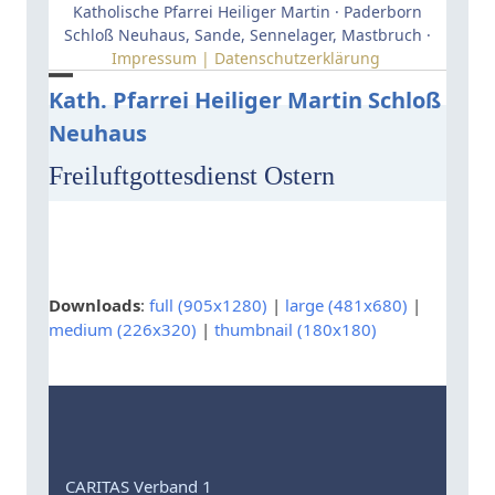
Skip
Katholische Pfarrei Heiliger Martin · Paderborn
to
Schloß Neuhaus, Sande, Sennelager, Mastbruch ·
Impressum | Datenschutzerklärung
content
Open
Close
Kath. Pfarrei Heiliger Martin Schloß
Neuhaus
mobile
mobile
menu
menu
Freiluftgottesdienst Ostern
Downloads
:
full (905x1280)
|
large (481x680)
|
medium (226x320)
|
thumbnail (180x180)
CARITAS Verband 1