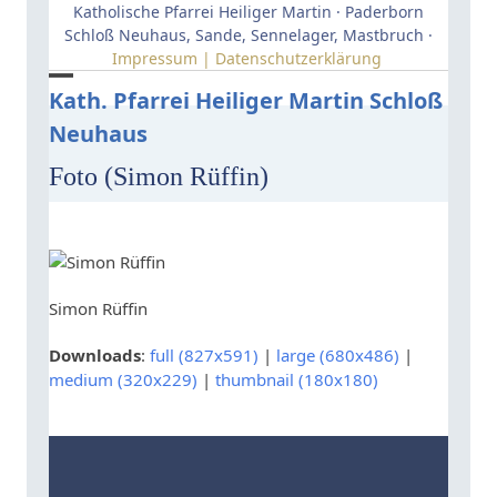
Skip
Katholische Pfarrei Heiliger Martin · Paderborn
to
Schloß Neuhaus, Sande, Sennelager, Mastbruch ·
Impressum | Datenschutzerklärung
content
Open
Close
Kath. Pfarrei Heiliger Martin Schloß
Neuhaus
mobile
mobile
menu
menu
Foto (Simon Rüffin)
Simon Rüffin
Downloads
:
full (827x591)
|
large (680x486)
|
medium (320x229)
|
thumbnail (180x180)