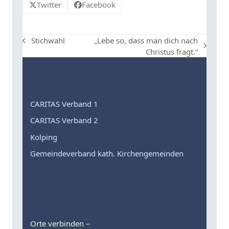
Twitter
Facebook
„Lebe so, dass man dich nach
Stichwahl
vorheriger
Nächster
Christus fragt.“
Beitrag:
Beitrag:
CARITAS Verband 1
CARITAS Verband 2
Kolping
Gemeindeverband kath. Kirchengemeinden
Orte verbinden –