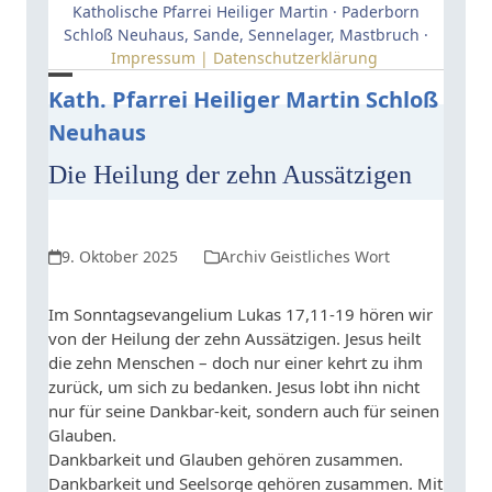
Skip
Katholische Pfarrei Heiliger Martin · Paderborn
to
Schloß Neuhaus, Sande, Sennelager, Mastbruch ·
Impressum | Datenschutzerklärung
content
Open
Close
Kath. Pfarrei Heiliger Martin Schloß
Neuhaus
mobile
mobile
menu
menu
Die Heilung der zehn Aussätzigen
9. Oktober 2025
Archiv Geistliches Wort
Im Sonntagsevangelium Lukas 17,11-19 hören wir
von der Heilung der zehn Aussätzigen. Jesus heilt
die zehn Menschen – doch nur einer kehrt zu ihm
zurück, um sich zu bedanken. Jesus lobt ihn nicht
nur für seine Dankbar-keit, sondern auch für seinen
Glauben.
Dankbarkeit und Glauben gehören zusammen.
Dankbarkeit und Seelsorge gehören zusammen. Mit