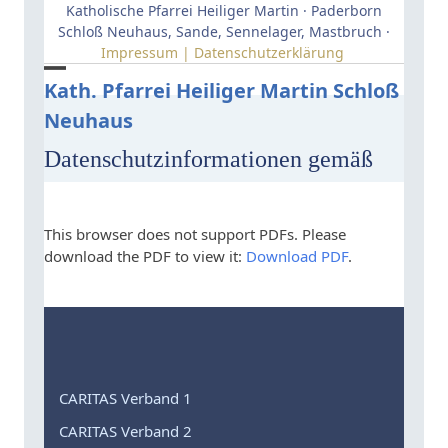
Skip
Katholische Pfarrei Heiliger Martin · Paderborn
to
Schloß Neuhaus, Sande, Sennelager, Mastbruch ·
Impressum | Datenschutzerklärung
content
Open
Close
Kath. Pfarrei Heiliger Martin Schloß
Neuhaus
mobile
mobile
menu
menu
Datenschutzinformationen gemäß
This browser does not support PDFs. Please
download the PDF to view it:
Download PDF
.
CARITAS Verband 1
CARITAS Verband 2