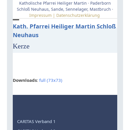
Skip
Katholische Pfarrei Heiliger Martin · Paderborn
to
Schloß Neuhaus, Sande, Sennelager, Mastbruch ·
Impressum | Datenschutzerklärung
content
Open
Close
Kath. Pfarrei Heiliger Martin Schloß
Neuhaus
mobile
mobile
menu
menu
Kerze
Downloads
:
full (73x73)
CARITAS Verband 1