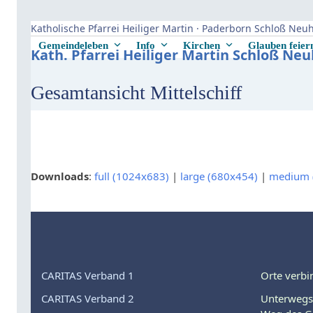
Skip
to
Katholische Pfarrei Heiliger Martin · Paderborn Schloß Ne
content
Gemeindeleben
Info
Kirchen
Glauben feie
Kath. Pfarrei Heiliger Martin Schloß Ne
Gesamtansicht Mittelschiff
Downloads
:
full (1024x683)
|
large (680x454)
|
medium 
CARITAS Verband 1
Orte verbi
CARITAS Verband 2
Unterwegs