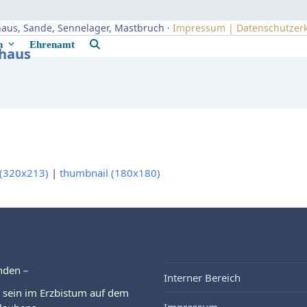
uhaus, Sande, Sennelager, Mastbruch ·
Impressum | Datenschutzer
rn
Ehrenamt
uhaus
(320x213)
|
thumbnail (180x180)
nden –
Interner Bereich
 sein im Erzbistum auf dem