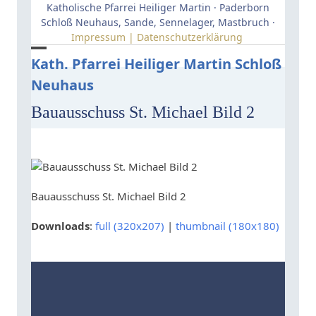
Skip
Katholische Pfarrei Heiliger Martin · Paderborn
to
Schloß Neuhaus, Sande, Sennelager, Mastbruch ·
Impressum | Datenschutzerklärung
content
Open
Close
Kath. Pfarrei Heiliger Martin Schloß
Neuhaus
mobile
mobile
menu
menu
Bauausschuss St. Michael Bild 2
Bauausschuss St. Michael Bild 2
Downloads
:
full (320x207)
|
thumbnail (180x180)