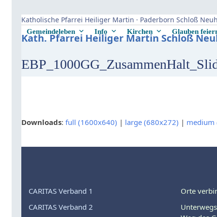
Skip
to
Katholische Pfarrei Heiliger Martin · Paderborn Schloß Ne
content
Gemeindeleben
Info
Kirchen
Glauben feie
Kath. Pfarrei Heiliger Martin Schloß Ne
EBP_1000GG_ZusammenHalt_Slid
Downloads
:
full (1600x640)
|
large (680x272)
|
medium 
CARITAS Verband 1
Orte verbi
CARITAS Verband 2
Unterwegs