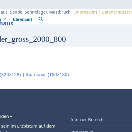
uhaus, Sande, Sennelager, Mastbruch ·
Impressum | Datenschutzer
rn
Ehrenamt
uhaus
er_gross_2000_800
(320x128)
|
thumbnail (180x180)
nden –
Interner Bereich
 sein im Erzbistum auf dem