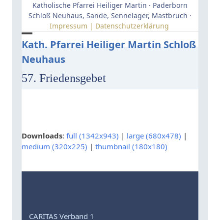
Skip
Katholische Pfarrei Heiliger Martin · Paderborn
to
Schloß Neuhaus, Sande, Sennelager, Mastbruch ·
Impressum | Datenschutzerklärung
content
Open
Close
Kath. Pfarrei Heiliger Martin Schloß
Neuhaus
mobile
mobile
menu
menu
57. Friedensgebet
Downloads
:
full (1342x943)
|
large (680x478)
|
medium (320x225)
|
thumbnail (180x180)
CARITAS Verband 1