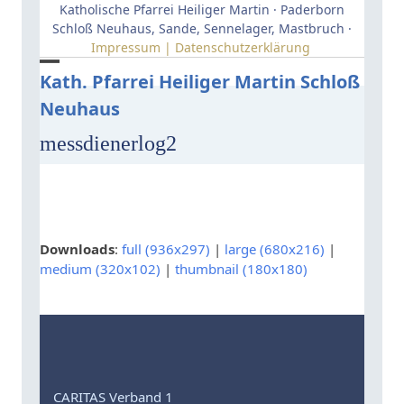
Skip
Katholische Pfarrei Heiliger Martin · Paderborn
to
Schloß Neuhaus, Sande, Sennelager, Mastbruch ·
Impressum | Datenschutzerklärung
content
Open
Close
Kath. Pfarrei Heiliger Martin Schloß
Neuhaus
mobile
mobile
menu
menu
messdienerlog2
Downloads
:
full (936x297)
|
large (680x216)
|
medium (320x102)
|
thumbnail (180x180)
CARITAS Verband 1